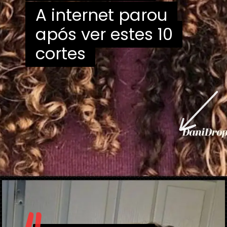
A internet parou
A internet parou
após ver estes 10
após ver estes 10
cortes
cortes
Opening
https://danidrops.com.br/tendencia-corte-de-cabelo-cacheado-2025/