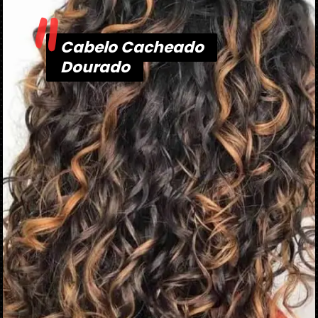
"
Cabelo Cacheado
Cabelo Cacheado
Dourado
Dourado