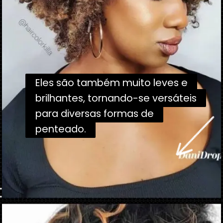
Eles são também muito leves e
Eles são também muito leves e
brilhantes, tornando-se versáteis
brilhantes, tornando-se versáteis
para diversas formas de
para diversas formas de
penteado.
penteado.
Opening
https://danidrops.com.br/tendencia-corte-de-cabelo-cacheado-2025/