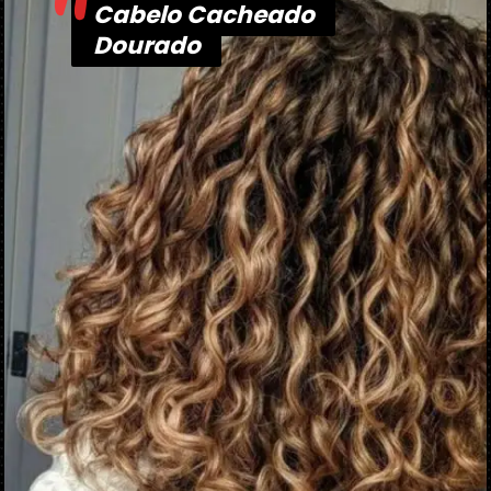
"
Cabelo Cacheado
Cabelo Cacheado
Dourado
Dourado