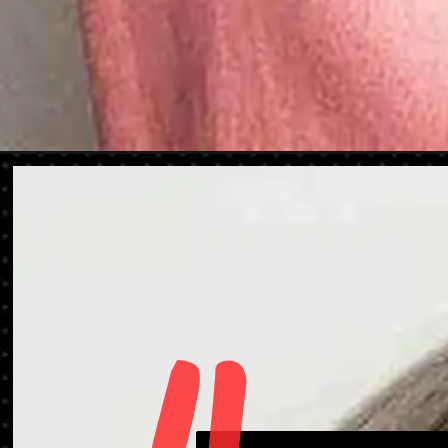
Opening
https://danidrops.com.br/corte-de-cabelo-long-bob-