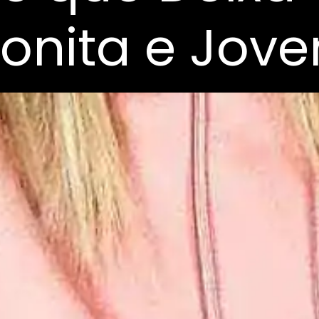
onita e Jov
onita e Jov