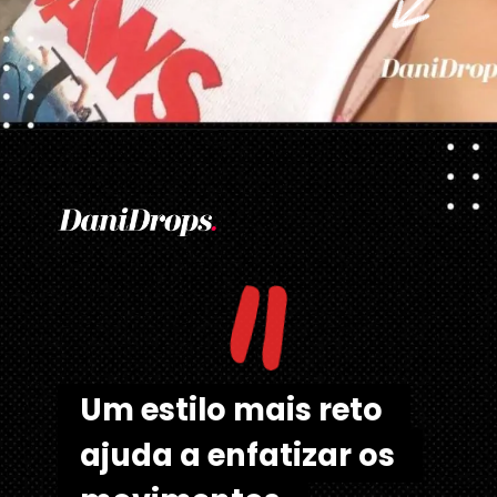
Opening
https://danidrops.com.br/tendencia-corte-de-cabelo-feminino-2025/
"
Um estilo mais reto 
Um estilo mais reto 
ajuda a enfatizar os 
ajuda a enfatizar os 