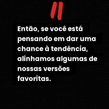
"
Então, se você está 
Então, se você está 
pensando em dar uma 
pensando em dar uma 
chance à tendência, 
chance à tendência, 
alinhamos algumas de 
alinhamos algumas de 
nossas versões 
nossas versões 
favoritas.
favoritas. 