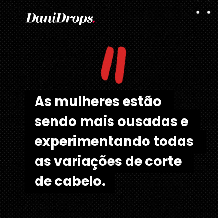
"
As mulheres estão 
As mulheres estão 
sendo mais ousadas e 
sendo mais ousadas e 
experimentando todas 
experimentando todas 
as variações de corte 
as variações de corte 
de cabelo.
de cabelo.