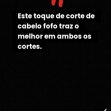
"
Este toque de corte de 
Este toque de corte de 
cabelo fofo traz o 
cabelo fofo traz o 
melhor em ambos os 
melhor em ambos os 
cortes.
cortes. 