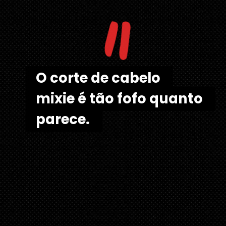
"
O corte de cabelo 
O corte de cabelo 
mixie é tão fofo quanto 
mixie é tão fofo quanto 
parece. 
parece.  