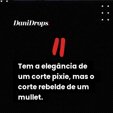
Opening
https://danidrops.com.br/tendencia-corte-de-cabelo-feminino-2025/
"
Tem a elegância de 
Tem a elegância de 
um corte pixie, mas o 
um corte pixie, mas o 
corte rebelde de um 
corte rebelde de um 
mullet.
mullet.