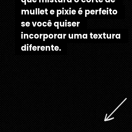
mullet e pixie é perfeito 
mullet e pixie é perfeito 
se você quiser 
se você quiser 
incorporar uma textura 
incorporar uma textura 
diferente.
diferente. 