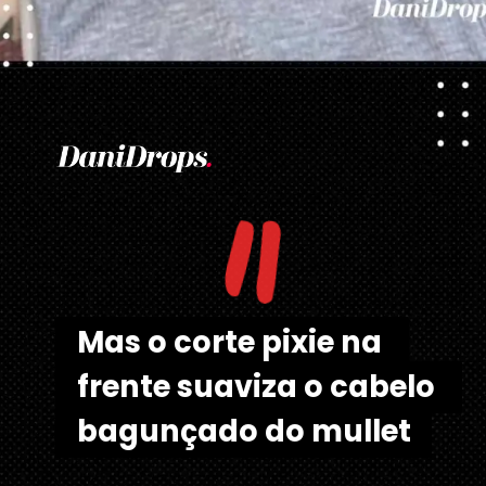
Opening
https://danidrops.com.br/tendencia-corte-de-cabelo-feminino-2025/
"
Mas o corte pixie na 
Mas o corte pixie na 
frente suaviza o cabelo 
frente suaviza o cabelo 
bagunçado do mullet
bagunçado do mullet 