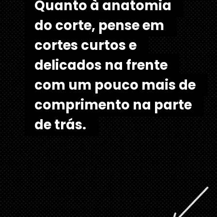
Quanto à anatomia 
Quanto à anatomia 
do corte, pense em 
do corte, pense em 
cortes curtos e 
cortes curtos e 
delicados na frente 
delicados na frente 
com um pouco mais de 
com um pouco mais de 
comprimento na parte 
comprimento na parte 
de trás. 
de trás.  