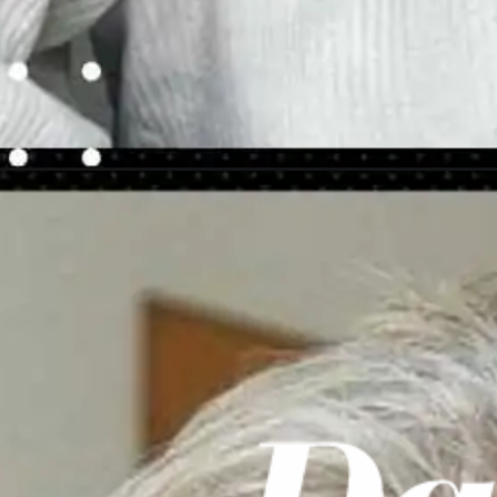
Opening
https://danidrops.com.br/cortes-de-cabelo-curtos-e