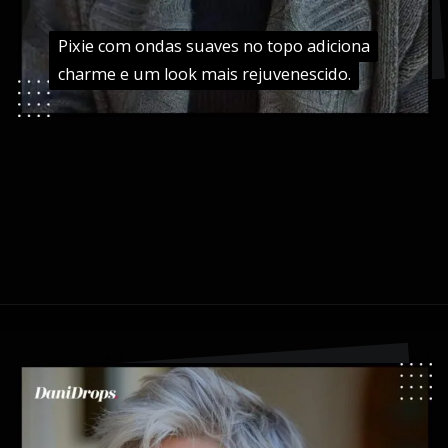
Pixie com ondas suaves no topo adiciona
Pixie com ondas suaves no topo adiciona
charme e um look mais rejuvenescido.
charme e um look mais rejuvenescido.
Opening
https://danidrops.com.br/tendencia-cabelo-grisalho-2024/