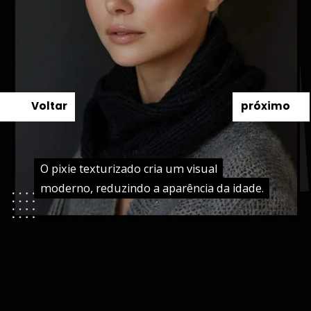
Voltar
próximo
O pixie texturizado cria um visual
O pixie texturizado cria um visual
moderno, reduzindo a aparência da idade.
moderno, reduzindo a aparência da idade.