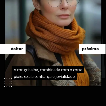
Voltar
próximo
A cor grisalha, combinada com o corte
A cor grisalha, combinada com o corte
pixie, exala confiança e jovialidade.
pixie, exala confiança e jovialidade.