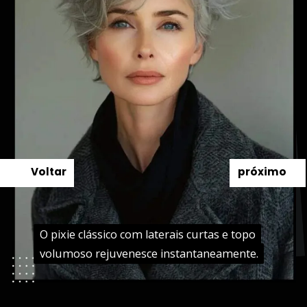
Voltar
próximo
O pixie clássico com laterais curtas e topo
O pixie clássico com laterais curtas e topo
volumoso rejuvenesce instantaneamente.
volumoso rejuvenesce instantaneamente.