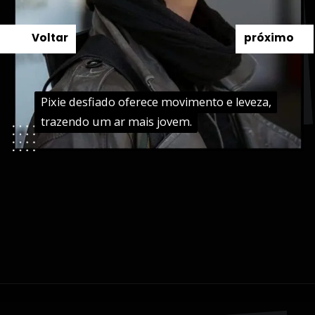
Voltar
próximo
Pixie desfiado oferece movimento e leveza,
Pixie desfiado oferece movimento e leveza,
trazendo um ar mais jovem.
trazendo um ar mais jovem.
Opening
https://danidrops.com.br/tendencia-cabelo-grisalho-2024/