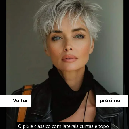
Voltar
próximo
O pixie clássico com laterais curtas e topo
O pixie clássico com laterais curtas e topo