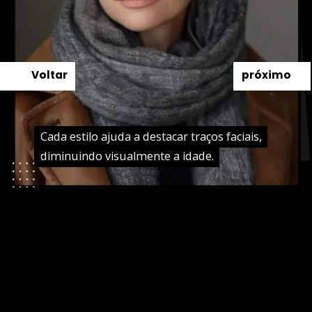
Voltar
próximo
Cada estilo ajuda a destacar traços faciais,
Cada estilo ajuda a destacar traços faciais,
diminuindo visualmente a idade.
diminuindo visualmente a idade.