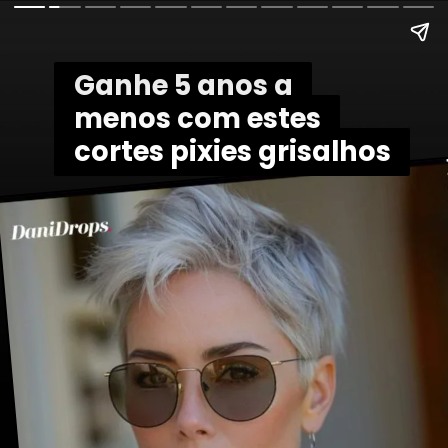
Ganhe 5 anos a
Ganhe 5 anos a
menos com estes
menos com estes
cortes pixies grisalhos
cortes pixies grisalhos