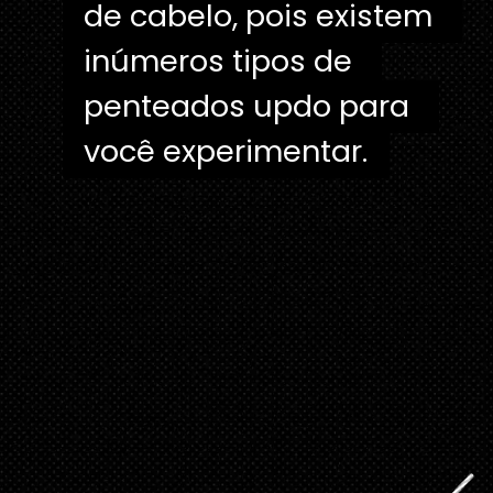
de cabelo, pois existem 
de cabelo, pois existem 
inúmeros tipos de 
inúmeros tipos de 
penteados updo para 
penteados updo para 
você experimentar.
você experimentar.