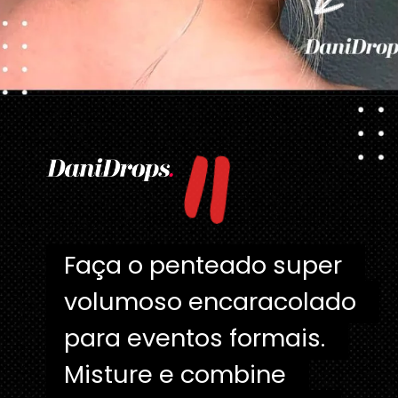
"
Opening
https://danidrops.com.br/tendencia-cabelo-loiro-2025/
Faça o penteado super 
Faça o penteado super 
volumoso encaracolado 
volumoso encaracolado 
para eventos formais. 
para eventos formais. 
Misture e combine 
Misture e combine 