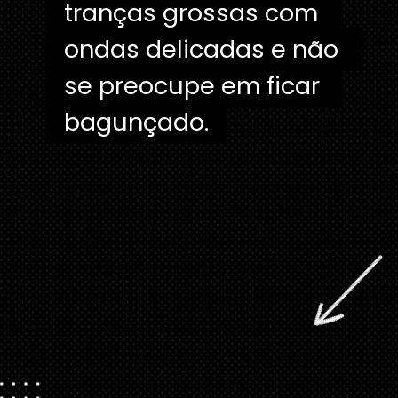
tranças grossas com 
tranças grossas com 
ondas delicadas e não 
ondas delicadas e não 
se preocupe em ficar 
se preocupe em ficar 
bagunçado.
bagunçado. 