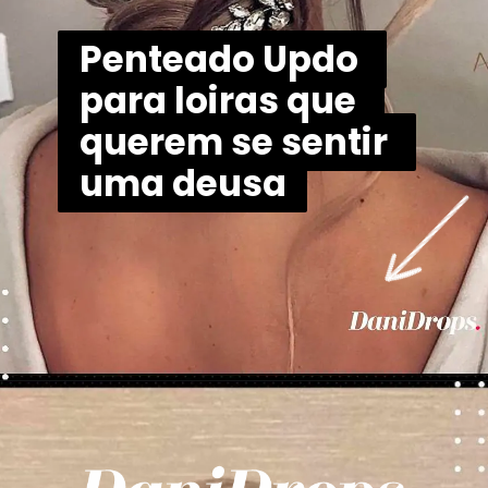
Penteado Updo 
Penteado Updo 
para loiras que 
para loiras que 
querem se sentir 
querem se sentir 
uma deusa
uma deusa
Opening
https://danidrops.com.br/tendencia-cabelo-loiro-2025/