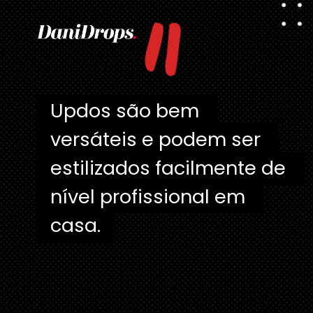
"
Updos são bem 
Updos são bem 
versáteis e podem ser 
versáteis e podem ser 
estilizados facilmente de 
estilizados facilmente de 
nível profissional em 
nível profissional em 
casa.
casa. 