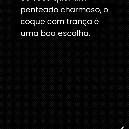
penteado charmoso, o 
penteado charmoso, o 
coque com trança é 
coque com trança é 
uma boa escolha.
uma boa escolha. 