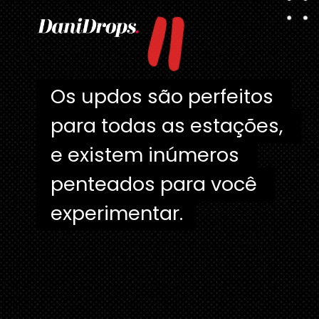
"
Os updos são perfeitos 
Os updos são perfeitos 
para todas as estações, 
para todas as estações, 
e existem inúmeros 
e existem inúmeros 
penteados para você 
penteados para você 
experimentar.
experimentar.