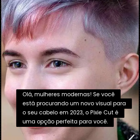
Olá, mulheres modernas! Se você
Olá, mulheres modernas! Se você
está procurando um novo visual para
está procurando um novo visual para
o seu cabelo em 2023, o Pixie Cut é
o seu cabelo em 2023, o Pixie Cut é
uma opção perfeita para você.
uma opção perfeita para você.