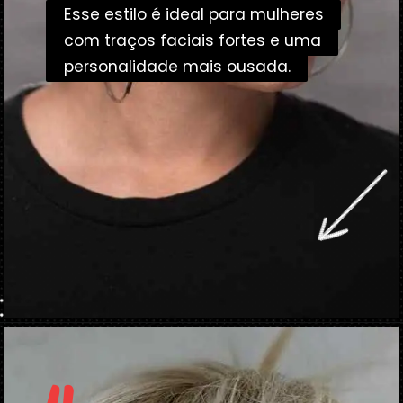
Esse estilo é ideal para mulheres
Esse estilo é ideal para mulheres
com traços faciais fortes e uma
com traços faciais fortes e uma
personalidade mais ousada.
personalidade mais ousada.
Opening
https://danidrops.com.br/corte-de-cabelo-pixie-cut/