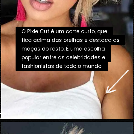
O Pixie Cut é um corte curto, que
O Pixie Cut é um corte curto, que
fica acima das orelhas e destaca as
fica acima das orelhas e destaca as
maçãs do rosto. É uma escolha
maçãs do rosto. É uma escolha
popular entre as celebridades e
popular entre as celebridades e
fashionistas de todo o mundo.
fashionistas de todo o mundo.
Opening
https://danidrops.com.br/corte-de-cabelo-pixie-cut/