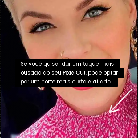
Se você quiser dar um toque mais
Se você quiser dar um toque mais
ousado ao seu Pixie Cut, pode optar
ousado ao seu Pixie Cut, pode optar
por um corte mais curto e afiado.
por um corte mais curto e afiado.