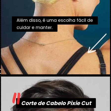
Além disso, é uma escolha fácil de
Além disso, é uma escolha fácil de
cuidar e manter.
cuidar e manter.
"
Opening
https://danidrops.com.br/corte-de-cabelo-pixie-cut/
Corte de Cabelo Pixie Cut
Corte de Cabelo Pixie Cut