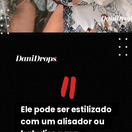
Opening
https://danidrops.com.br/corte-de-cabelo-long-bob/
"
Ele pode ser estilizado 
Ele pode ser estilizado 
com um alisador ou 
com um alisador ou 