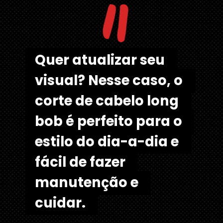
"
Quer atualizar seu 
Quer atualizar seu 
visual? Nesse caso, o 
visual? Nesse caso, o 
corte de cabelo long 
corte de cabelo long 
bob é perfeito para o 
bob é perfeito para o 
estilo do dia-a-dia e 
estilo do dia-a-dia e 
fácil de fazer 
fácil de fazer 
manutenção e 
manutenção e 
cuidar. 
cuidar.  