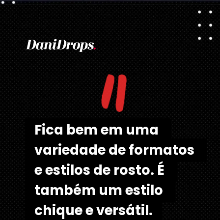
Opening
https://danidrops.com.br/corte-de-cabelo-long-bob/
"
Fica bem em uma 
Fica bem em uma 
variedade de formatos 
variedade de formatos 
e estilos de rosto. É 
e estilos de rosto. É 
também um estilo 
também um estilo 
chique e versátil.
chique e versátil.