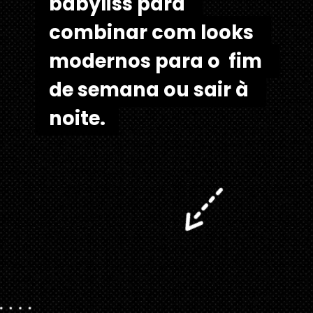
babyliss para 
babyliss para 
combinar com looks 
combinar com looks 
modernos para o  fim 
modernos para o  fim 
de semana ou sair à 
de semana ou sair à 
noite.
noite. 