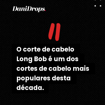
"
O corte de cabelo 
O corte de cabelo 
Long Bob é um dos 
Long Bob é um dos 
cortes de cabelo mais 
cortes de cabelo mais 
populares desta 
populares desta 
década.
década.