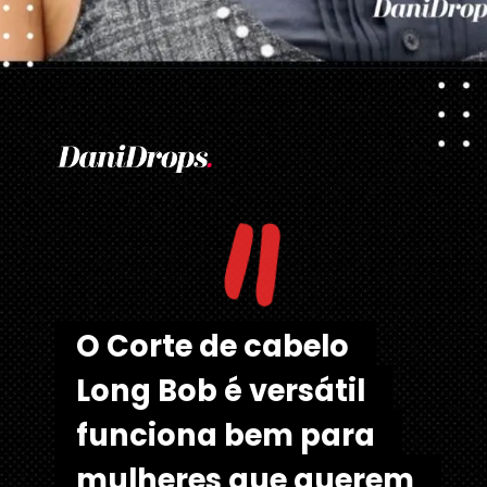
Opening
https://danidrops.com.br/corte-de-cabelo-long-bob/
"
O Corte de cabelo 
O Corte de cabelo 
Long Bob é versátil 
Long Bob é versátil 
funciona bem para 
funciona bem para 
mulheres que querem 
mulheres que querem 