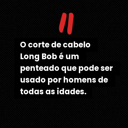
"
O corte de cabelo 
O corte de cabelo 
Long Bob é um 
Long Bob é um 
penteado que pode ser 
penteado que pode ser 
usado por homens de 
usado por homens de 
todas as idades.
todas as idades.