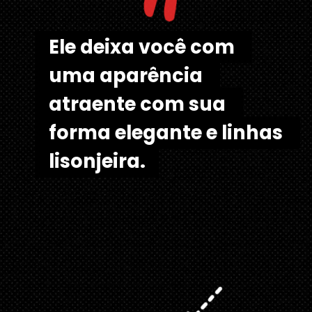
"
Ele deixa você com 
Ele deixa você com 
uma aparência 
uma aparência 
atraente com sua 
atraente com sua 
forma elegante e linhas 
forma elegante e linhas 
lisonjeira.
lisonjeira.