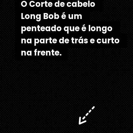
O Corte de cabelo 
O Corte de cabelo 
Long Bob é um 
Long Bob é um 
penteado que é longo 
penteado que é longo 
na parte de trás e curto 
na parte de trás e curto 
na frente.
na frente. 