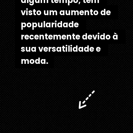
algum tempo, tem 
algum tempo, tem 
visto um aumento de 
visto um aumento de 
popularidade 
popularidade 
recentemente devido à 
recentemente devido à 
sua versatilidade e 
sua versatilidade e 
moda.
moda.