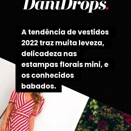
A tendência de vestidos 
A tendência de vestidos 
2022 traz muita leveza, 
2022 traz muita leveza, 
delicadeza nas 
delicadeza nas 
estampas florais mini, e 
estampas florais mini, e 
os conhecidos 
os conhecidos 
babados.
babados. 