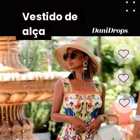
Vestido de 
Vestido de 
alça
alça