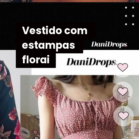
Vestido com 
Vestido com 
estampas 
estampas 
florai
florai