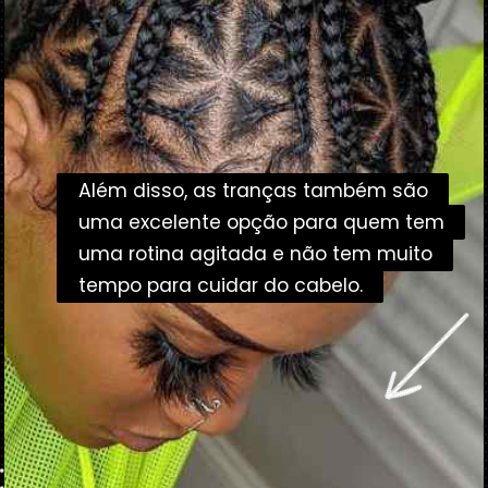
Além disso, as tranças também são
Além disso, as tranças também são
uma excelente opção para quem tem
uma excelente opção para quem tem
uma rotina agitada e não tem muito
uma rotina agitada e não tem muito
tempo para cuidar do cabelo.
tempo para cuidar do cabelo.