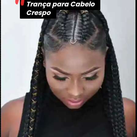
"
Trança para Cabelo
Trança para Cabelo
Crespo
Crespo