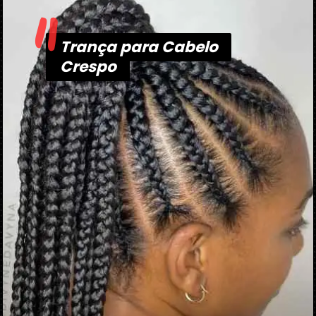
"
Trança para Cabelo
Trança para Cabelo
Crespo
Crespo