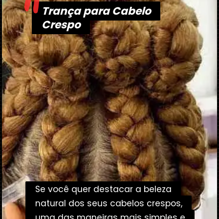
"
Trança para Cabelo
Trança para Cabelo
Crespo
Crespo
Se você quer destacar a beleza
Se você quer destacar a beleza
natural dos seus cabelos crespos,
natural dos seus cabelos crespos,
uma das maneiras mais simples e
uma das maneiras mais simples e