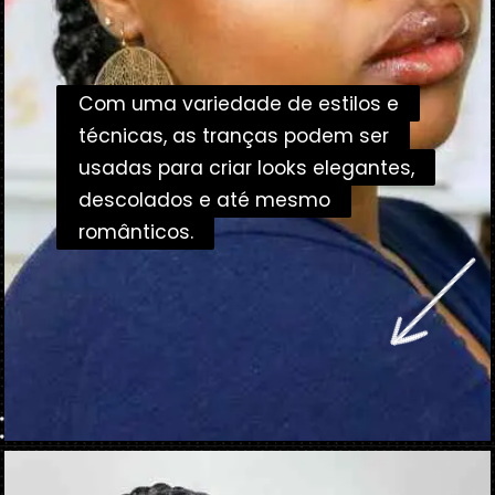
Com uma variedade de estilos e
Com uma variedade de estilos e
técnicas, as tranças podem ser
técnicas, as tranças podem ser
usadas para criar looks elegantes,
usadas para criar looks elegantes,
descolados e até mesmo
descolados e até mesmo
românticos.
românticos.
Opening
https://danidrops.com.br/corte-de-cabelo-crespo-feminino-2023/