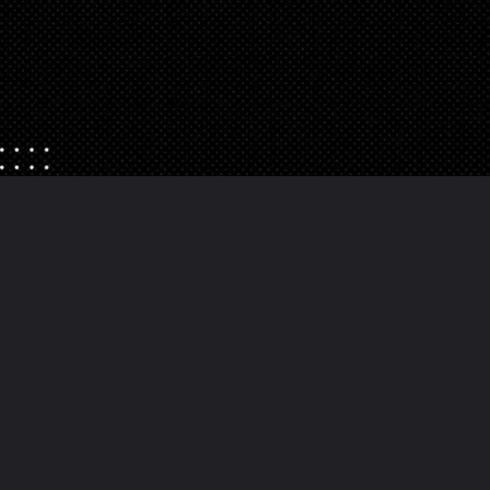
Opening
https://danidrops.com.br/