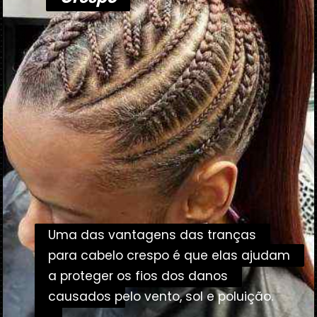
Uma das vantagens das tranças
Uma das vantagens das tranças
para cabelo crespo é que elas ajudam
para cabelo crespo é que elas ajudam
a proteger os fios dos danos
a proteger os fios dos danos
causados
causados ​​pelo vento, sol e poluição.