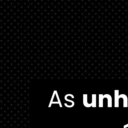
As
As
unh
unh