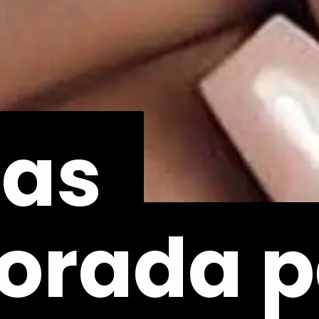
as
as
orada p
orada p