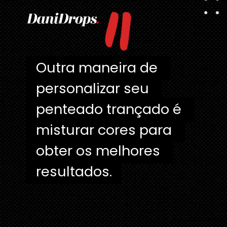
"
Outra maneira de 
Outra maneira de 
personalizar seu 
personalizar seu 
penteado trançado é 
penteado trançado é 
misturar cores para 
misturar cores para 
obter os melhores 
obter os melhores 
resultados.
resultados.