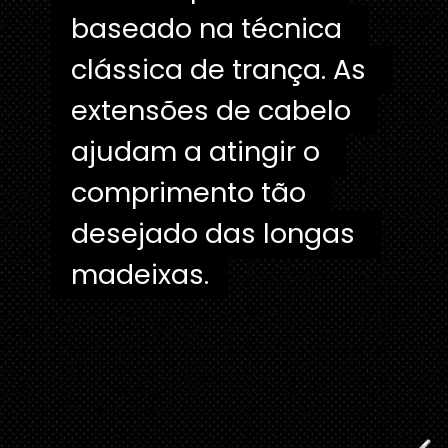
baseado na técnica 
baseado na técnica 
clássica de trança. As 
clássica de trança. As 
extensões de cabelo 
extensões de cabelo 
ajudam a atingir o 
ajudam a atingir o 
comprimento tão 
comprimento tão 
desejado das longas 
desejado das longas 
madeixas.
madeixas.