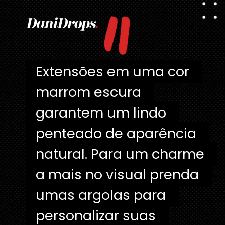
"
Extensões em uma cor 
Extensões em uma cor 
marrom escura 
marrom escura 
garantem um lindo 
garantem um lindo 
penteado de aparência 
penteado de aparência 
natural. Para um charme 
natural. Para um charme 
a mais no visual prenda 
a mais no visual prenda 
umas argolas para 
umas argolas para 
personalizar suas 
personalizar suas 