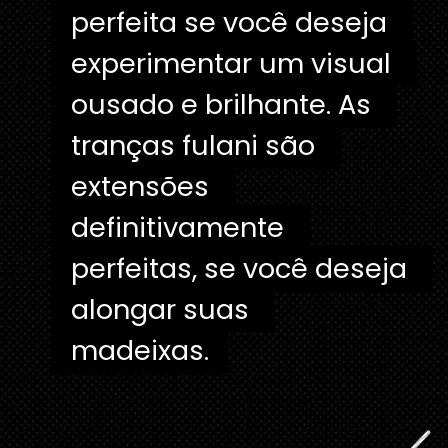
perfeita se você deseja 
perfeita se você deseja 
experimentar um visual 
experimentar um visual 
ousado e brilhante. As 
ousado e brilhante. As 
tranças fulani são 
tranças fulani são 
extensões 
extensões 
definitivamente 
definitivamente 
perfeitas, se você deseja 
perfeitas, se você deseja 
alongar suas 
alongar suas 
madeixas.
madeixas. 