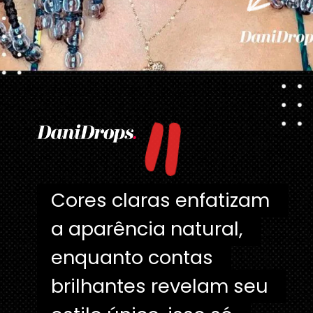
"
Opening
https://danidrops.com.br/tendencia-de-corte-para-cabelo-crespo-feminino/
Cores claras enfatizam 
Cores claras enfatizam 
a aparência natural, 
a aparência natural, 
enquanto contas 
enquanto contas 
brilhantes revelam seu 
brilhantes revelam seu 