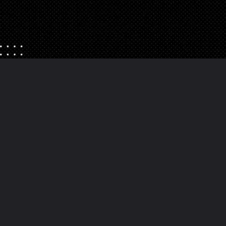
Opening
https://danidrops.com.br/