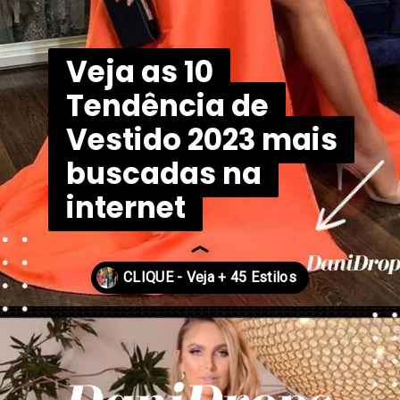
Veja as 10
Veja as 10
Tendência de
Tendência de
Vestido 2023 mais
Vestido 2023 mais
buscadas na
buscadas na
internet
internet
Opening
https://danidrops.com.br/tendencia-de-vestido-2023/