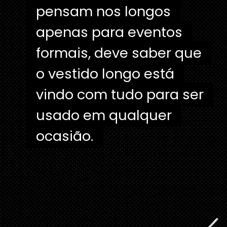
pensam nos longos
pensam nos longos
apenas para eventos
apenas para eventos
formais, deve saber que
formais, deve saber que
o vestido longo está
o vestido longo está
vindo com tudo para ser
vindo com tudo para ser
usado em qualquer
usado em qualquer
ocasião.
ocasião.