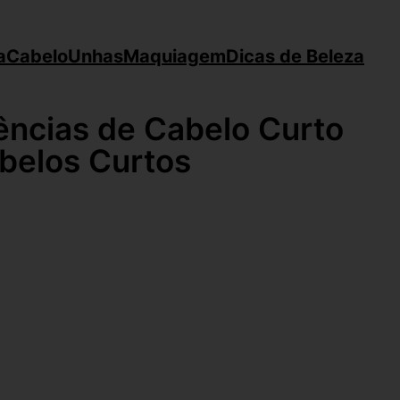
a
Cabelo
Unhas
Maquiagem
Dicas de Beleza
ências de Cabelo Curto
abelos Curtos