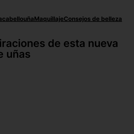
a
cabello
uña
Maquillaje
Consejos de belleza
iraciones de esta nueva
e uñas