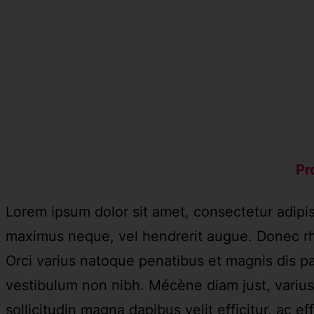
Pr
Lorem ipsum dolor sit amet, consectetur adipis
maximus neque, vel hendrerit augue. Donec rho
Orci varius natoque penatibus et magnis dis part
vestibulum non nibh. Mécène diam just, varius n
sollicitudin magna dapibus velit efficitur, ac e