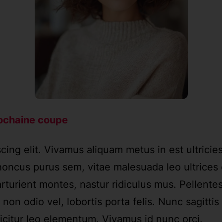
ochaine coupe
cing elit. Vivamus aliquam metus in est ultricie
ncus purus sem, vitae malesuada leo ultrices 
urient montes, nastur ridiculus mus. Pellentesqu
on odio vel, lobortis porta felis. Nunc sagittis
fficitur leo elementum. Vivamus id nunc orci.