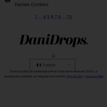
Daniela Cordeiro
1
…
4
5
6
7
8
…
75
French
Droits d'auteur © Danidrops.com.br. Tous droits réservés 2024. La
reproduction partielle ou intégrale est interdite.
Plan du site
•
Histoires Web