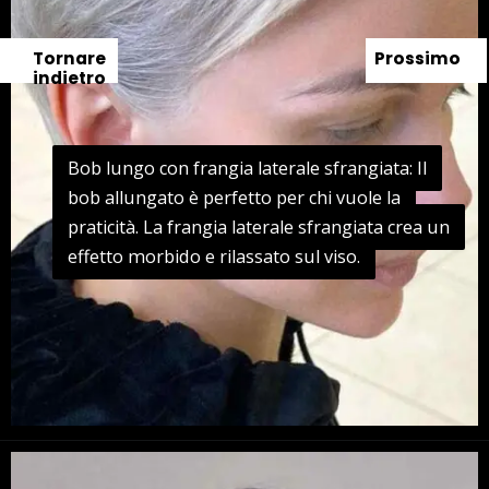
Tornare
Prossimo
indietro
Bob lungo con frangia laterale sfrangiata: Il
Bob lungo con frangia laterale sfrangiata: Il
bob allungato è perfetto per chi vuole la
bob allungato è perfetto per chi vuole la
praticità. La frangia laterale sfrangiata crea un
praticità. La frangia laterale sfrangiata crea un
effetto morbido e rilassato sul viso.
effetto morbido e rilassato sul viso.
Apertura in corso
https://danidrops.com.br/it/tagli-di-capelli-per-capelli-lisci/