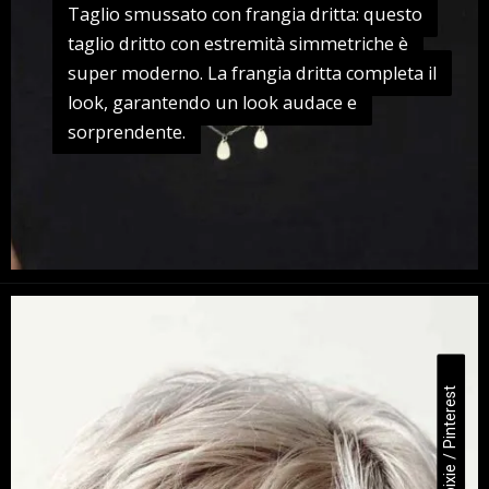
Taglio smussato con frangia dritta: questo
Taglio smussato con frangia dritta: questo
taglio dritto con estremità simmetriche è
taglio dritto con estremità simmetriche è
super moderno. La frangia dritta completa il
super moderno. La frangia dritta completa il
look, garantendo un look audace e
look, garantendo un look audace e
sorprendente.
sorprendente.
Taglio pixie / Pinterest