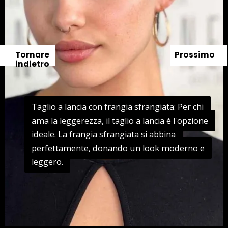
Tornare
Prossimo
indietro
Taglio a lancia con frangia sfrangiata: Per chi
Taglio a lancia con frangia sfrangiata: Per chi
ama la leggerezza, il taglio a lancia è l'opzione
ama la leggerezza, il taglio a lancia è l'opzione
ideale. La frangia sfrangiata si abbina
ideale. La frangia sfrangiata si abbina
perfettamente, donando un look moderno e
perfettamente, donando un look moderno e
leggero.
leggero.