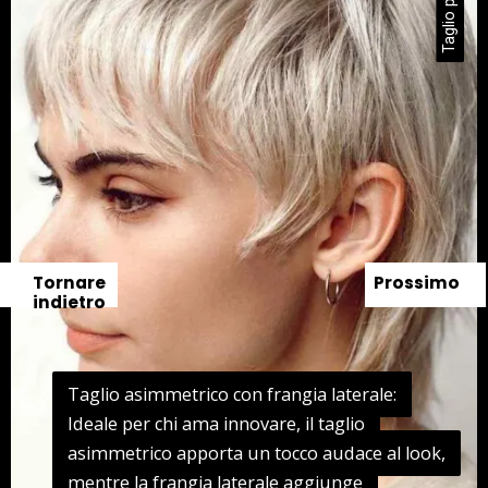
Tornare
Prossimo
indietro
Taglio asimmetrico con frangia laterale:
Taglio asimmetrico con frangia laterale:
Ideale per chi ama innovare, il taglio
Ideale per chi ama innovare, il taglio
asimmetrico apporta un tocco audace al look,
asimmetrico apporta un tocco audace al look,
mentre la frangia laterale aggiunge
mentre la frangia laterale aggiunge