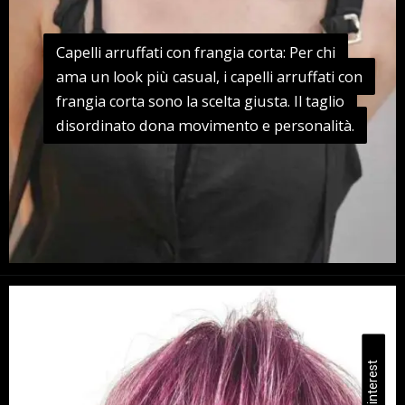
Capelli arruffati con frangia corta: Per chi
Capelli arruffati con frangia corta: Per chi
ama un look più casual, i capelli arruffati con
ama un look più casual, i capelli arruffati con
frangia corta sono la scelta giusta. Il taglio
frangia corta sono la scelta giusta. Il taglio
disordinato dona movimento e personalità.
disordinato dona movimento e personalità.