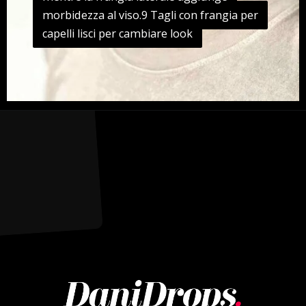
morbidezza al viso.9 Tagli con frangia per
morbidezza al viso.9 Tagli con frangia per
capelli lisci per cambiare look
capelli lisci per cambiare look