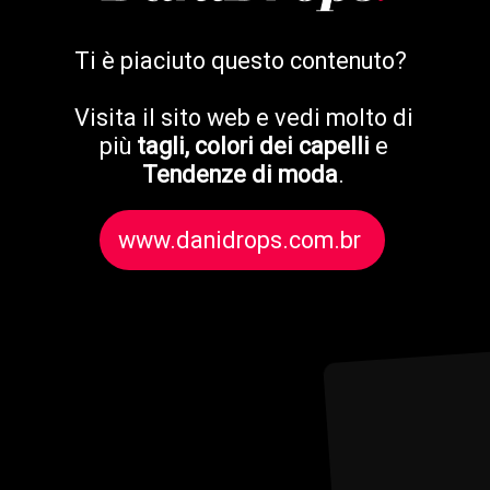
Ti è piaciuto questo contenuto?
Visita il sito web e vedi molto di
più
tagli, colori dei capelli
e
Tendenze di moda
.
www.danidrops.com.br
www.danidrops.com.br