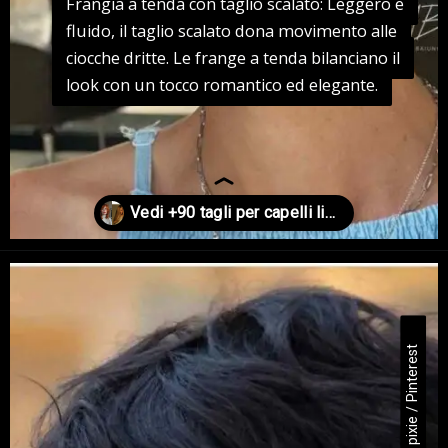
Frangia a tenda con taglio scalato: Leggero e
Frangia a tenda con taglio scalato: Leggero e
fluido, il taglio scalato dona movimento alle
fluido, il taglio scalato dona movimento alle
ciocche dritte. Le frange a tenda bilanciano il
ciocche dritte. Le frange a tenda bilanciano il
look con un tocco romantico ed elegante.
look con un tocco romantico ed elegante.
Apertura in corso
https://danidrops.com.br/it/tagli-di-capelli-per-capelli-lisci/
Taglio pixie / Pinterest