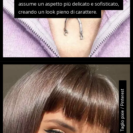
assume un aspetto più delicato e sofisticato,
assume un aspetto più delicato e sofisticato,
creando un look pieno di carattere.
creando un look pieno di carattere.
Taglio pixie / Pinterest