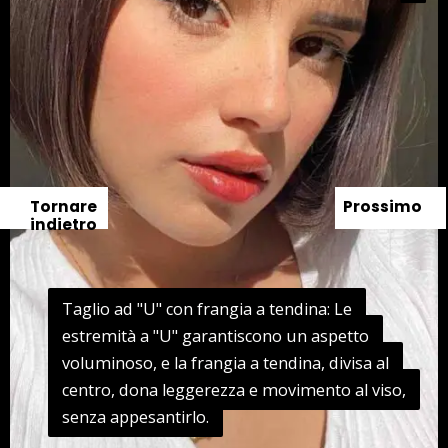
Tornare
Prossimo
indietro
Taglio ad "U" con frangia a tendina: Le
Taglio ad "U" con frangia a tendina: Le
estremità a "U" garantiscono un aspetto
estremità a "U" garantiscono un aspetto
voluminoso, e la frangia a tendina, divisa al
voluminoso, e la frangia a tendina, divisa al
centro, dona leggerezza e movimento al viso,
centro, dona leggerezza e movimento al viso,
senza appesantirlo.
senza appesantirlo.