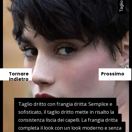
Tornare
Prossimo
indietro
Taglio dritto con frangia dritta: Semplice e
Taglio dritto con frangia dritta: Semplice e
sofisticato, il taglio dritto mette in risalto la
sofisticato, il taglio dritto mette in risalto la
consistenza liscia dei capelli. La frangia dritta
consistenza liscia dei capelli. La frangia dritta
completa il look con un look moderno e senza
completa il look con un look moderno e senza