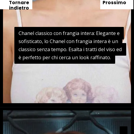
Tornare
Prossimo
indietro
Chanel classico con frangia intera: Elegante e
Chanel classico con frangia intera: Elegante e
sofisticato, lo Chanel con frangia intera è un
sofisticato, lo Chanel con frangia intera è un
classico senza tempo. Esalta i tratti del viso ed
classico senza tempo. Esalta i tratti del viso ed
è perfetto per chi cerca un look raffinato.
è perfetto per chi cerca un look raffinato.