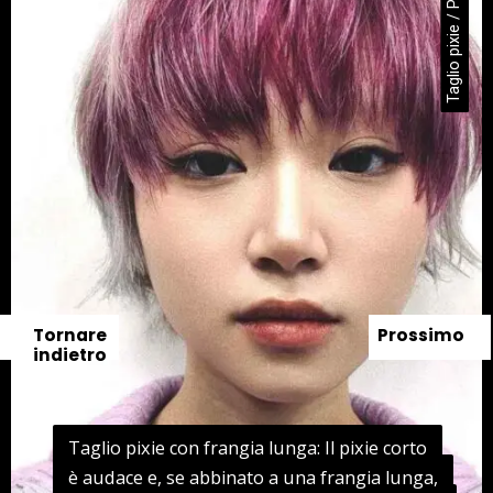
Taglio pixie / Pinterest
Tornare
Prossimo
indietro
Taglio pixie con frangia lunga: Il pixie corto
Taglio pixie con frangia lunga: Il pixie corto
è audace e, se abbinato a una frangia lunga,
è audace e, se abbinato a una frangia lunga,