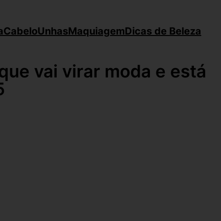
a
Cabelo
Unhas
Maquiagem
Dicas de Beleza
ue vai virar moda e está
5