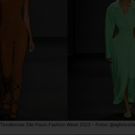
Tendências São Paulo Fashion Week 2023 – Fotos: @agfotosit