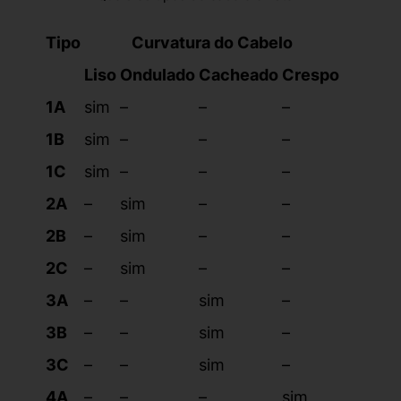
Tipo
Curvatura do Cabelo
Liso
Ondulado
Cacheado
Crespo
1A
sim
–
–
–
1B
sim
–
–
–
1C
sim
–
–
–
2A
–
sim
–
–
2B
–
sim
–
–
2C
–
sim
–
–
3A
–
–
sim
–
3B
–
–
sim
–
3C
–
–
sim
–
4A
–
–
–
sim