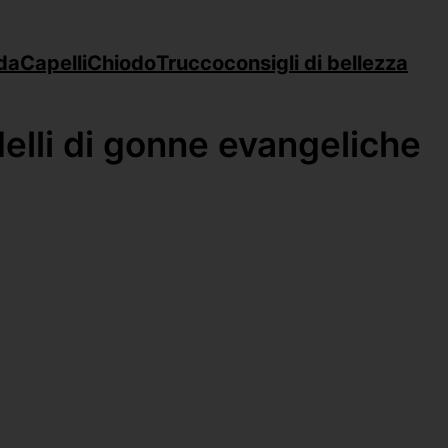
da
Capelli
Chiodo
Trucco
consigli di bellezza
lli di gonne evangeliche